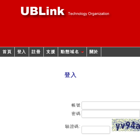
首頁
登入
註冊
支援
動態域名
關於
登入
帳號
密碼
驗證碼: